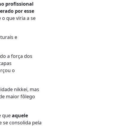
ho profissional
gerado por esse
o que viria a se
turais e
ndo a força dos
etapas
orçou o
dade nikkei, mas
de maior fôlego
de que
aquele
 se consolida pela