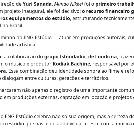
direção de
Yuri Sanada
,
Mundo Nikkei
foi o
primeiro trabal
 projeto inaugural, ele foi decisivo:
o recurso financeiro 
eiros equipamentos do estúdio
, estruturando tecnicamente 
 no Brasil.
 caminho do ENG Estúdio — atuar em produções autorais, cul
lidade artística.
om a colaboração do
grupo Ishindaiko, de Londrina
, traze
com o músico e produtor
Kodiak Bachine
, responsável por 
ora
. Essa combinação deu identidade sonora ao filme e ref
ialogam entre culturas, gerações e territórios.
arcaram não apenas o registro de uma importante comuni
 em produções externas, captação em locação e projetos 
, o ENG Estúdio celebra não só sua origem, mas a certeza 
m estúdio que nasce do audiovisual, cresce com a música e