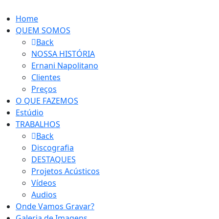
Home
QUEM SOMOS
Back
NOSSA HISTÓRIA
Ernani Napolitano
Clientes
Preços
O QUE FAZEMOS
Estúdio
TRABALHOS
Back
Discografia
DESTAQUES
Projetos Acústicos
Vídeos
Audios
Onde Vamos Gravar?
Galeria de Imagens