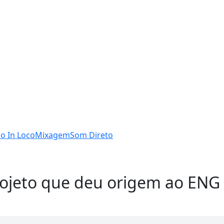
o In Loco
Mixagem
Som Direto
rojeto que deu origem ao ENG