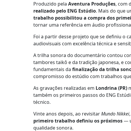
Produzido pela
Aventura Produções
, com 
realizado pelo ENG Estúdio
. Mais do que um
trabalho possibilitou a compra dos prim
tornar uma referência em áudio profissional
Foi a partir desse projeto que se definiu o
audiovisuais com excelência técnica e sensibi
A trilha sonora do documentário contou c
tambores taikô e da tradição japonesa, e 
fundamentais da
finalização da trilha son
compromisso do estúdio com trabalhos que d
As gravações realizadas em
Londrina (PR)
m
também os primeiros passos do ENG Estúdio
técnico.
Vinte anos depois, ao revisitar
Mundo Nikkei
primeiro trabalho definiu os próximos
— u
qualidade sonora.