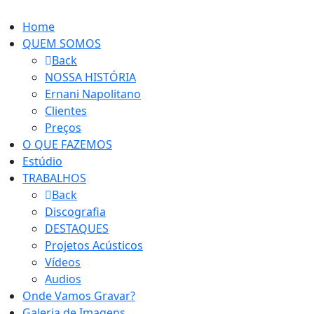
Home
QUEM SOMOS
Back
NOSSA HISTÓRIA
Ernani Napolitano
Clientes
Preços
O QUE FAZEMOS
Estúdio
TRABALHOS
Back
Discografia
DESTAQUES
Projetos Acústicos
Vídeos
Audios
Onde Vamos Gravar?
Galeria de Imagens