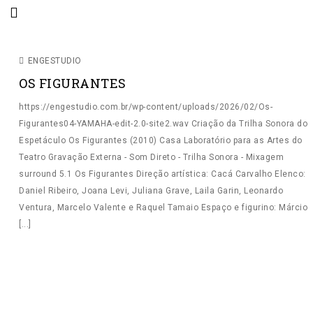
SEM CATEGORIA
ENGESTUDIO
OS FIGURANTES
https://engestudio.com.br/wp-content/uploads/2026/02/Os-
Figurantes04-YAMAHA-edit-2.0-site2.wav Criação da Trilha Sonora do
Espetáculo Os Figurantes (2010) Casa Laboratório para as Artes do
Teatro Gravação Externa - Som Direto - Trilha Sonora - Mixagem
HOME
surround 5.1 Os Figurantes Direção artística: Cacá Carvalho Elenco:
QUEM SOMOS
Daniel Ribeiro, Joana Levi, Juliana Grave, Laila Garin, Leonardo
Ventura, Marcelo Valente e Raquel Tamaio Espaço e figurino: Márcio
O QUE FAZEMOS
[...]
ESTÚDIO
TRABALHOS
ONDE VAMOS GRAVAR?