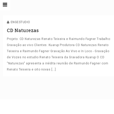
GRAVAÇÃO
GRAVAÇÃO AO VIVO
GRAVAÇÃO IN LOCO
ENGESTUDIO
CD Naturezas
Projeto: CD Naturezas Renato Teixeira e Raimundo Fagner Trabalho:
Gravação ao vivo Clientes: Kuarup Produtora CD Naturezas Renato
Teixeira e Raimundo Fagner Gravação Ao Vivo e In Loco - Gravação
de Vozes no estudio Renato Teixeira da Gravadora Kuarup O CD
HOME
"Naturezas" apresenta a inédita reunião de Raimundo Fagner com
QUEM SOMOS
Renato Teixeira e oito novas [...]
O QUE FAZEMOS
ESTÚDIO
TRABALHOS
ONDE VAMOS GRAVAR?