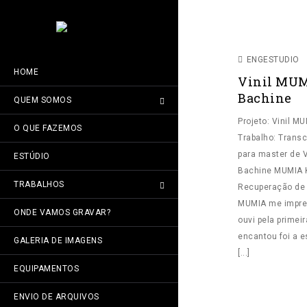
MASTER PAR
ENGESTUDIO
HOME
Vinil MUM
Bachine
QUEM SOMOS
Projeto: Vinil M
O QUE FAZEMOS
Trabalho: Trans
para master de Vi
ESTÚDIO
Bachine MUMIA K
TRABALHOS
Recuperação de K
MUMIA me impre
ONDE VAMOS GRAVAR?
ouvi pela primei
encantou foi a e
GALERIA DE IMAGENS
[...]
EQUIPAMENTOS
ENVIO DE ARQUIVOS