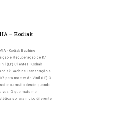
A VINIL
MASTERIZAÇÃO
IA – Kodiak
UMIA - Kodiak Bachine
crição e Recuperação de K7
nil (LP) Clientes: Kodiak
odiak Bachine Transcrição e
7 para master de Vinil (LP) O
ssionou muito desde quando
ra vez. O que mais me
stética sonora muito diferente