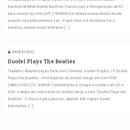
Bachine MUMIA Kodiak Bachine Transcrição e Recuperação de K7
GALERIA DE IMAGENS
para master de Vinil (LP) O MUMIA me impressionou muito desde
EQUIPAMENTOS
quando ouvi pela primeira vez. O que mais me encantou foi a
estética sonora muito diferente [...]
MASTER EM STEMS
MASTER ON LINE
MASTER PARA
ENVIO DE ARQUIVOS
VINIL
MASTERIZAÇÃO
DEPOIMENTOS E AVALIAÇÕES
ENGESTUDIO
CONTATO
Duofel Plays The Beatles
Trabalho: Masterização Para Vinil Clientes: Duofel Projeto: LP Duofel
Plays the Beatles - Vinil Beatles de Duofel chega em vinil POR
CARLOS BOZZO JUNIOR Completando a trilogia iniciada com CD e
DVD, a dupla de violonistas do Duofel lança o vinil “Duofel Plays the
Beatles”. O disco é para poucos, apenas 300 cópias foram
prensadas, [...]