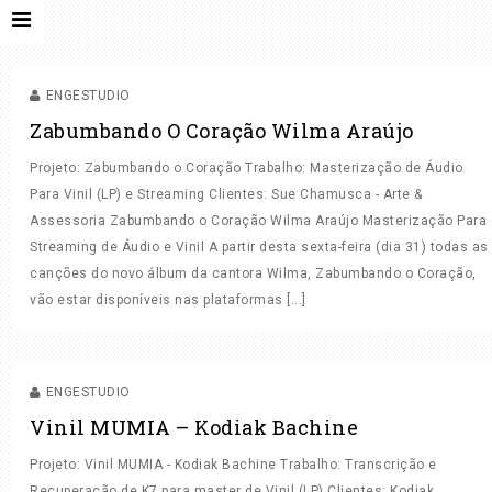
MASTER ON LINE
MASTER PARA VINIL
MASTERIZAÇÃO
ENGESTUDIO
Zabumbando O Coração Wilma Araújo
Projeto: Zabumbando o Coração Trabalho: Masterização de Áudio
Para Vinil (LP) e Streaming Clientes: Sue Chamusca - Arte &
Assessoria Zabumbando o Coração Wilma Araújo Masterização Para
Streaming de Áudio e Vinil A partir desta sexta-feira (dia 31) todas as
HOME
canções do novo álbum da cantora Wilma, Zabumbando o Coração,
QUEM SOMOS
vão estar disponíveis nas plataformas [...]
MASTER PARA VINIL
MASTERIZAÇÃO
O QUE FAZEMOS
ESTÚDIO
ENGESTUDIO
Vinil MUMIA – Kodiak Bachine
TRABALHOS
Projeto: Vinil MUMIA - Kodiak Bachine Trabalho: Transcrição e
ONDE VAMOS GRAVAR?
Recuperação de K7 para master de Vinil (LP) Clientes: Kodiak