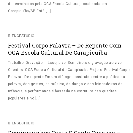
desenvolvidos pela OCA-Escola Cultural, localizada em
FINALIZAÇÃO
GRAVAÇÃO AO VIVO
GRAVAÇÃO IN
Carapicuíba/SP. Está [...]
LOCO
MASTERIZAÇÃO
MIXAGEM
MIXAGEM ON
LINE
VIDEO
ENGESTUDIO
Festival Corpo Palavra – De Repente Com
OCA Escola Cultural De Carapicuíba
Trabalho: Gravação In Loco, Live, Som direto e gravação ao vivo
Clientes: OCA Escola Cultural de Carapicuiba Projeto: Festival Corpo
Palavra - De repente Em um diálogo construído entre a poética da
palavra, dos gestos, da música, da dança e das brincadeiras da
infância, a performance é baseada na estrutura das quadras
populares e no [...]
GRAVAÇÃO AO VIVO
GRAVAÇÃO IN LOCO
SOM DIRETO
ENGESTUDIO
Dominguinhos Canta E Conta Gonzaga –