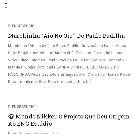
GRAVAÇÃO
GRAVAÇÃO IN LOCO
VIDEO CLIPE
ENGESTUDIO
Marchinha “Áio No Ôio”, De Paulo Padilha
Marchinha “Áio no ôio”, de Paulo Padilha Gravação In Loco - Video
Clipe Projeto: marchinha “Áio no ôio”. Trabalho: Gravação in loco,
Video Clipe. Clientes: Paulo Padilha Paulo Padilha: voz Leonardo
Mendes: violão Convidada BANDA CONFRETE DE SÃO LUIZ DO
HOME
PARAITINGA Peixe (teclado e arranjos), Ivan Claro (trombone), Ronan
QUEM SOMOS
Dias (trombone), Eder Pião (trompete), Nhô [...]
EDIÇÕES
FINALIZAÇÃO
GRAVAÇÃO AO VIVO
GRAVAÇÃO
IN LOCO
MIXAGEM
SOM DIRETO
O QUE FAZEMOS
ESTÚDIO
ENGESTUDIO
🎧 Mundo Nikkei: O Projeto Que Deu Origem
TRABALHOS
Ao ENG Estúdio
ONDE VAMOS GRAVAR?
https://engestudio.com.br/wp-