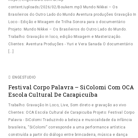
content/uploads/2026/02/Boukem.mp3 Mundo Nikkei – Os
GALERIA DE IMAGENS
Brasileiros do Outro Lado do Mundo Aventura produções Gravação In
EQUIPAMENTOS
Loco - Edição e Mixagem de Trilha Sonora para o documentário
Projeto: Mundo Nikkei – Os Brasileiros do Outro Lado do Mundo.
ENVIO DE ARQUIVOS
Trabalho: Gravação in loco, edição Mixagem e Masterização.
Clientes: Aventura Produções - Yuri e Vera Sanada O documentário
FINALIZAÇÃO
GRAVAÇÃO AO VIVO
GRAVAÇÃO IN
DEPOIMENTOS E AVALIAÇÕES
[...]
LOCO
MASTERIZAÇÃO
MIXAGEM
MIXAGEM ON
LINE
CONTATO
VIDEO
ENGESTUDIO
Festival Corpo Palavra – SiColomi Com OCA
Escola Cultural De Carapicuíba
Trabalho: Gravação In Loco, Live, Som direto e gravação ao vivo
Clientes: OCA Escola Cultural de Carapicuiba Projeto: Festival Corpo
Palavra - SiColomi Traduzindo a beleza e musicalidade da infância
brasileira, “SiColomi” corresponde a uma performance artística
construída a partir do diálogo entre brincadeira, música e dança