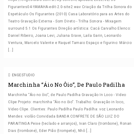
Figurantes04-YAMAHA-edit-2.0-site2.wav Criação da Trilha Sonora do
GALERIA DE IMAGENS
Espetáculo Os Figurantes (2010) Casa Laboratório para as Artes do
EQUIPAMENTOS
Teatro Gravação Externa - Som Direto - Trilha Sonora - Mixagem
surround 5.1 Os Figurantes Direção artística: Cacá Carvalho Elenco:
ENVIO DE ARQUIVOS
Daniel Ribeiro, Joana Levi, Juliana Grave, Laila Garin, Leonardo
Ventura, Marcelo Valente e Raquel Tamaio Espaço e figurino: Márcio
DEPOIMENTOS E AVALIAÇÕES
[...]
CONTATO
GRAVAÇÃO
GRAVAÇÃO IN LOCO
VIDEO CLIPE
ENGESTUDIO
Marchinha “Áio No Ôio”, De Paulo Padilha
Marchinha “Áio no ôio”, de Paulo Padilha Gravação In Loco - Video
Clipe Projeto: marchinha “Áio no ôio”. Trabalho: Gravação in loco,
Video Clipe. Clientes: Paulo Padilha Paulo Padilha: voz Leonardo
Mendes: violão Convidada BANDA CONFRETE DE SÃO LUIZ DO
PARAITINGA Peixe (teclado e arranjos), Ivan Claro (trombone), Ronan
Dias (trombone), Eder Pião (trompete), Nhô [...]
EDIÇÕES
FINALIZAÇÃO
GRAVAÇÃO AO VIVO
GRAVAÇÃO