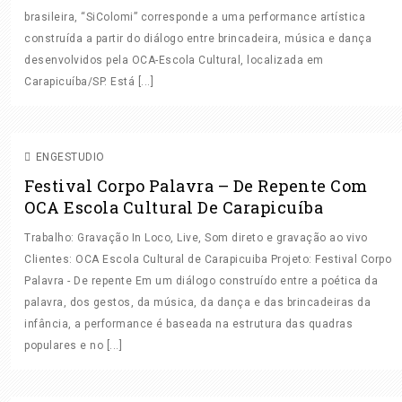
brasileira, “SiColomi” corresponde a uma performance artística
construída a partir do diálogo entre brincadeira, música e dança
desenvolvidos pela OCA-Escola Cultural, localizada em
FINALIZAÇÃO
GRAVAÇÃO AO VIVO
GRAVAÇÃO IN
Carapicuíba/SP. Está [...]
LOCO
MASTERIZAÇÃO
MIXAGEM
MIXAGEM ON
LINE
VIDEO
ENGESTUDIO
Festival Corpo Palavra – De Repente Com
OCA Escola Cultural De Carapicuíba
Trabalho: Gravação In Loco, Live, Som direto e gravação ao vivo
Clientes: OCA Escola Cultural de Carapicuiba Projeto: Festival Corpo
Palavra - De repente Em um diálogo construído entre a poética da
palavra, dos gestos, da música, da dança e das brincadeiras da
infância, a performance é baseada na estrutura das quadras
populares e no [...]
GRAVAÇÃO AO VIVO
GRAVAÇÃO IN LOCO
SOM DIRETO