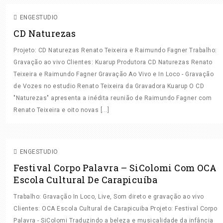
ENGESTUDIO
CD Naturezas
Projeto: CD Naturezas Renato Teixeira e Raimundo Fagner Trabalho:
Gravação ao vivo Clientes: Kuarup Produtora CD Naturezas Renato
Teixeira e Raimundo Fagner Gravação Ao Vivo e In Loco - Gravação
de Vozes no estudio Renato Teixeira da Gravadora Kuarup O CD
"Naturezas" apresenta a inédita reunião de Raimundo Fagner com
FINALIZAÇÃO
GRAVAÇÃO AO VIVO
GRAVAÇÃO IN
Renato Teixeira e oito novas [...]
LOCO
MASTERIZAÇÃO
MIXAGEM
MIXAGEM ON
LINE
VIDEO
ENGESTUDIO
Festival Corpo Palavra – SiColomi Com OCA
Escola Cultural De Carapicuíba
Trabalho: Gravação In Loco, Live, Som direto e gravação ao vivo
Clientes: OCA Escola Cultural de Carapicuiba Projeto: Festival Corpo
Palavra - SiColomi Traduzindo a beleza e musicalidade da infância