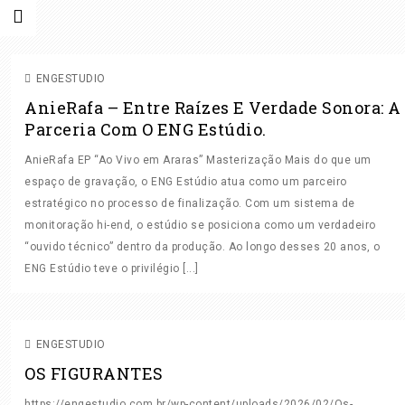
FINALIZAÇÃO
MASTER EM STEMS
MASTER ON
LINE
MASTERIZAÇÃO
SEM CATEGORIA
ENGESTUDIO
AnieRafa – Entre Raízes E Verdade Sonora: A
Parceria Com O ENG Estúdio.
AnieRafa EP “Ao Vivo em Araras” Masterização Mais do que um
espaço de gravação, o ENG Estúdio atua como um parceiro
estratégico no processo de finalização. Com um sistema de
HOME
monitoração hi-end, o estúdio se posiciona como um verdadeiro
QUEM SOMOS
“ouvido técnico” dentro da produção. Ao longo desses 20 anos, o
ENG Estúdio teve o privilégio [...]
O QUE FAZEMOS
SEM CATEGORIA
ESTÚDIO
ENGESTUDIO
TRABALHOS
OS FIGURANTES
ONDE VAMOS GRAVAR?
https://engestudio.com.br/wp-content/uploads/2026/02/Os-