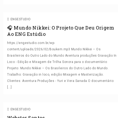
IN LOCO
MIXAGEM
SOM DIRETO
ENGESTUDIO
🎧 Mundo Nikkei: O Projeto Que Deu Origem
Ao ENG Estúdio
https://engestudio.com.br/wp-
content/uploads/2026/02/Boukem.mp3 Mundo Nikkei – Os
Brasileiros do Outro Lado do Mundo Aventura produções Gravação In
Loco - Edição e Mixagem de Trilha Sonora para o documentário
Projeto: Mundo Nikkei – Os Brasileiros do Outro Lado do Mundo.
Trabalho: Gravação in loco, edição Mixagem e Masterização.
Clientes: Aventura Produções - Yuri e Vera Sanada O documentário
[...]
GRAVAÇÃO AO VIVO
GRAVAÇÃO IN LOCO
MASTER ON
LINE
MASTERIZAÇÃO
MIXAGEM
MIXAGEM ON LINE
ENGESTUDIO
Webster Santos